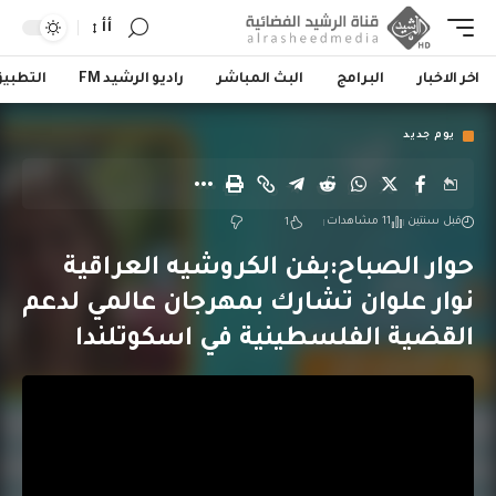
أأ
اخر الاخبار
البرامج
البث المباشر
راديو الرشيد FM
التطبي
يوم جديد
قبل سنتين
11 مشاهدات
1
حوار الصباح:بفن الكروشيه العراقية
نوار علوان تشارك بمهرجان عالمي لدعم
القضية الفلسطينية في اسكوتلندا