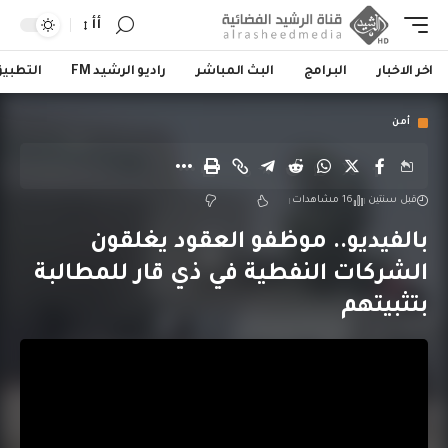
أأ
اخر الاخبار
البرامج
البث المباشر
راديو الرشيد FM
التطبي
أمن
قبل سنتين
16 مشاهدات
بالفيديو.. موظفو العقود يغلقون
الشركات النفطية في ذي قار للمطالبة
بتثبيتهم