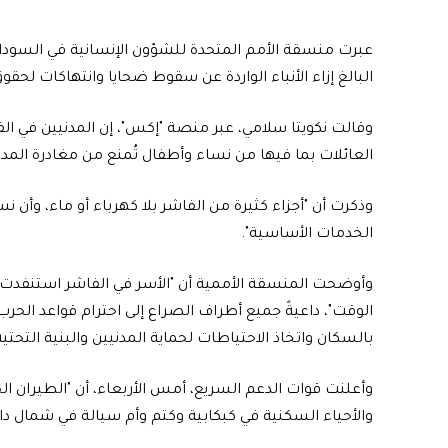
‎عبرت منسقة الأمم المتحدة للشؤون الإنسانية في السودان
البالغ إزاء الأنباء الواردة عن سقوط ضحايا وانتهاكات لحقو
‎وقالت نكويتا سلامي، عبر منصة "إكس"، إن المدنيين في ا
العائلات بما فيها من نساء وأطفال تُمنع من مغادرة المدين
‎وذكرت أن "أجزاء كثيرة من الفاشر بلا كهرباء أو ماء، وأ
الخدمات الأساسية".
وأوضحت المنسقة الأممية أن "الأسر في الفاشر استنفدت 
الوقت"، داعيةً جميع أطراف الصراع إلى احترام قواعد الح
بالسكان واتخاذ الاحتياطات لحماية المدنيين والبنية التحتية
‎وأعلنت قوات الدعم السريع، أمس الأربعاء، أن "الطيران
والأحياء السكنية في كبكابية وكتم وأم سيالة في شمال دار