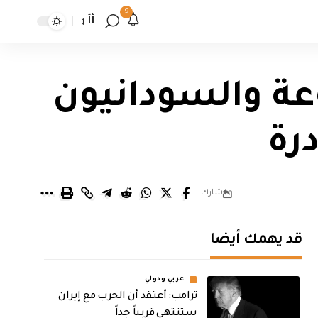
9
أأ
وعة والسودانيون
رة
شارك
قد يهمك أيضا
عربي ودولي
‏ترامب: أعتقد أن الحرب مع إيران
ستنتهي قريباً جداً