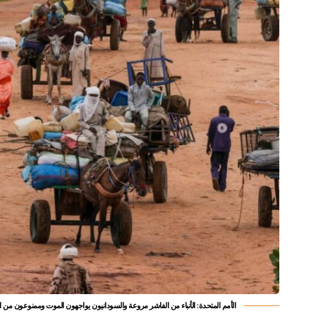
الأمم المتحدة: الأنباء من الفاشر مروعة والسودانيون يواجهون الموت وممنوعون من ا