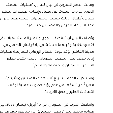
‎وقالت الدعم السريع، في بيان لها، إن "عمليات القصف
الجوي البربرية أسفرت عن مقتل وإصابة العشرات بينهم
نساء وأطفال، وذلك حسب الإحصاءات الأولية فيما لا تزال
عمليات إنقاذ الجرحى والمصابين مستمرة".
‎وأضاف البيان أن "القصف الجوي وتدمير المستشفيات، في
كتم وكبكابية وقبلهما مستشفى بابكر نهار للأطفال في
مدينة الفاشر، يؤكد عودة النظام الإرهابي لممارسة عمليات
إبادة جديدة بحق الشعب السوداني، ويمثل تهديد خطير
لاستقرار السودان والمنطقة والعالم".
‎واستنكرت الدعم السريع "استهداف المدنيين والأبرياء"،
معربةً عن أسفها من عدم رؤية خطوات عملية لوقف
انتهاكات الطيران بحق الأبرياء".
‎واندلع
بقيادة محمد حمدان دقلو (حميدتي)، في مناطق متفرقة من