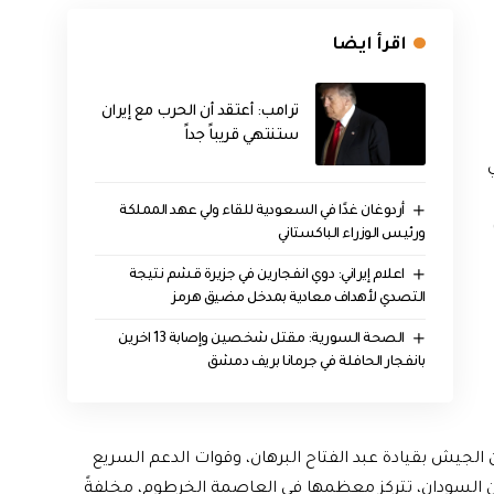
اقرأ ايضا
‏ترامب: أعتقد أن الحرب مع إيران
ستنتهي قريباً جداً
أردوغان غدًا في السعودية للقاء ولي عهد المملكة
ورئيس الوزراء الباكستاني
اعلام إيراني: دوي انفجارين في جزيرة قشم نتيجة
التصدي لأهداف معادية بمدخل مضيق هرمز
الصحة السورية: مقتل شخصين وإصابة 13 اخرين
بانفجار الحافلة في جرمانا بريف دمشق
ت الحرب في السودان، في 15 أبريل/ نيسان 2023، بين الجيش بقيادة عبد الفتاح البرهان، وقوات الدعم السريع
 السودان، تتركز معظمها في العاصمة الخرطوم، مخلفةً