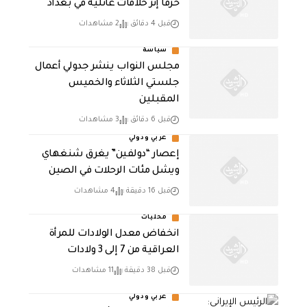
حرقاً إثر خلافات عائلية في بغداد
قبل 4 دقائق
2 مشاهدات
سياسة
مجلس النواب ينشر جدولي أعمال
جلستي الثلاثاء والخميس
المقبلين
قبل 6 دقائق
3 مشاهدات
عربي ودولي
إعصار “دولفين” يغرق شنغهاي
ويشل مئات الرحلات في الصين
قبل 16 دقيقة
4 مشاهدات
محليات
انخفاض معدل الولادات للمرأة
العراقية من 7 إلى 3 ولادات
قبل 38 دقيقة
11 مشاهدات
عربي ودولي