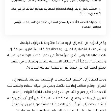
مجلس النواب ينشر جدولي أعمال جلستي الثلاثاء والخميس المقبلين
مجلس الوزراء يقرر إلغاء استمارة المطالبة بفواتير الهاتف الأرضي عند
تقديم أي معاملة
جنايات النجف: 3 أحكام بالسجن لمنتحل صفة موظف بمكتب رئيس
مجلس القضاء
وذكر المؤيد، أن “العراق اليوم ساحة مفتوحة للحوارات البناءة،
والشراكات الاقتصادية الكبرى، ومحطة جاذبة للاستثمار والسياحة، إذ
بات الاعلام العراقي يؤدي دوراً فاعلاً في دعم القضايا الوطنية والعربية
والانسانية”، مؤكداً أن “وسائلنا الاعلامية ملتزمة ومتعاونة في تنفيذ
جميع المقررات التي تصدر عن جامعتنا العربية الموقرة”.
ووجه الدعوة إلى “جميع المؤسسات الإعلامية العربية، للحضور إلى
العراق، وفتح مكاتب إعلامية دائمة، ونحن في هيئة الاعلام والاتصالات
نتعهد بتقديم جميع التسهيلات والموافقات اللازمة لتواجد الإعلام
العربي في بغداد وجميع المحافظات العراقية، من أجل أن يكون إعلام
الأشقاء حاضرًا وشريكًا بنقل الصورة الحقيقية عن العراق، والمنجز
الكبير الحاصل على المستويات السياسية والامنية والاقتصادية”.