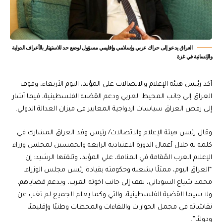
العراق يدعو إلى حراك عربي وإسلامي وإقليمي مسؤول لوضع حد للاستهتار بالأعراف الدولية
والإنسانية في غزة
أكد رئيس هيئة الإعلام والاتصالات علي المؤيد، اليوم الأربعاء، وقوف
العراق إلى جانب المحيط العربي ودعم القضية الفلسطينية، فيما أشار
إلى رفض العراق سياسات ازدواجية المعايير في ميزان العدالة الدولي.
وقال رئيس هيئة الإعلام والاتصالات/ رئيس وفد العراق المشارك في
كلمة له خلال أعمال الدورة الاعتيادية الرابعة والخمسين لمجلس وزراء
الإعلام العرب المُقامة في المنامة، علي المؤيد، وتلقتها الرشيد: إن
“العراق اليوم، ممثلًا بشعبه وحكومته بقيادة رئيس مجلس الوزراء،
محمد شياع السوداني، يقف إلى جانب اخوته العرب، ويدعم قضاياهم،
ولا سيما القضية الفلسطينية، والتي وكما يعلم الجميع لم تغب عن
نقاشاته في مجمل الحوارات واللقاءات والمحطات وطنيًا وإقليميًا
ودوليًا”.