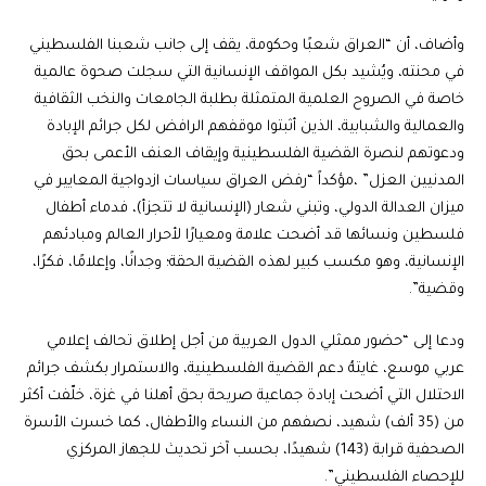
وأضاف، أن “العراق شعبًا وحكومة، يقف إلى جانب شعبنا الفلسطيني
في محنته، ويُشيد بكل المواقف الإنسانية التي سجلت صحوة عالمية
خاصة في الصروح العلمية المتمثلة بطلبة الجامعات والنخب الثقافية
والعمالية والشبابية، الذين أثبتوا موقفهم الرافض لكل جرائم الإبادة
ودعوتهم لنصرة القضية الفلسطينية وإيقاف العنف الأعمى بحق
المدنيين العزل” ،مؤكداً “رفض العراق سياسات ازدواجية المعايير في
ميزان العدالة الدولي، وتبني شعار (الإنسانية لا تتجزأ)، فدماء أطفال
فلسطين ونسائها قد أضحت علامة ومعيارًا لأحرار العالم ومبادئهم
الإنسانية، وهو مكسب كبير لهذه القضية الحقة؛ وجدانًا، وإعلامًا، فكرًا،
وقضية”.
ودعا إلى “حضور ممثلي الدول العربية من أجل إطلاق تحالف إعلامي
عربي موسع، غايتهُ دعم القضية الفلسطينية، والاستمرار بكشف جرائم
الاحتلال التي أضحت إبادة جماعية صريحة بحق أهلنا في غزة، خلّفت أكثر
من (35 ألف) شهيد، نصفهم من النساء والأطفال، كما خسرت الأسرة
الصحفية قرابة (143) شهيدًا، بحسب آخر تحديث للجهاز المركزي
للإحصاء الفلسطيني”.