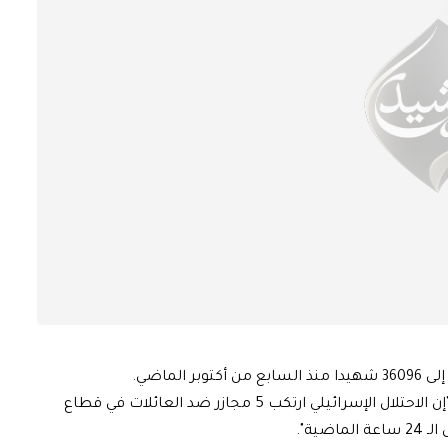
لماضي.
وقالت وزارة الصحة بغزة، ضمن تقريرها الإحصائي اليومي: "إن الاحتلال الإسرائيلي ارتكب 5 مجازر ضد العائلات في قطاع