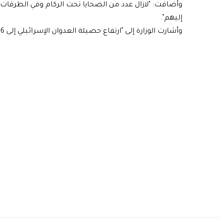
وأضافت: "لازال عدد من الضحايا تحت الركام وفي الطرقات
إليهم".
وأشارت الوزارة إلى "ارتفاع حصيلة العدوان الإسرائيلي إلى 36096 شهيدا و 81136 إصابة منذ السابع من أكتوبر الماضي".