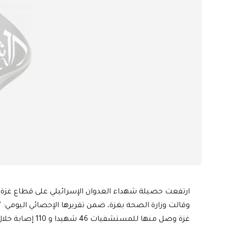
ارتفعت حصيلة شهداء العدوان الإسرائيلي على قطاع غزة إلى 36096 شهيدا منذ السابع من أكتوبر ا
غزة وصل منها للمستشفيات 46 شهيدا و 110 إصابة خلال الـ 24 ساعة الماضية".