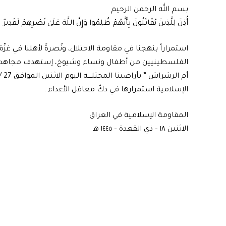
بسم الله الرحمن الرحيم
أُذِنَ لِلَّذِينَ يُقَاتَلُونَ بِأَنَّهُمْ ظُلِمُوا وَإِنَّ اللَّهَ عَلَىٰ نَصْرِهِمْ لَقَدِيرٌ
استمراراً بنهجنا في مقاومة الاحتلال، ونُصرةً لأهلنا في غزّة،
الفلسطينيين من أطفال ونساء وشيوخ، إستهدف مجاهدو المق
الإسلامية استمرارها في دكّ معاقل الأعداء .
المقاومة الإسلامية في العراق
الاثنين ١٨ – ذي القعدة – ١٤٤٥ هـ