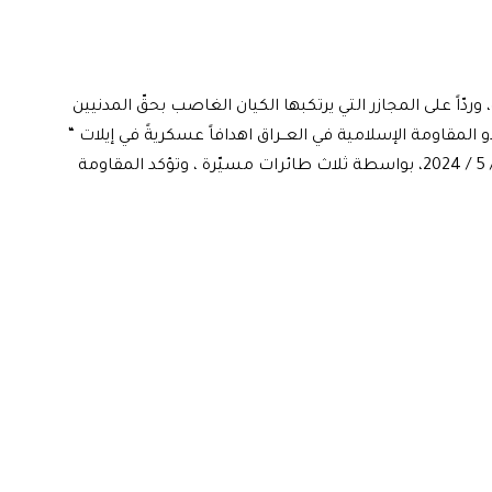
 وردّاً على المجازر التي يرتكبها الكيان الغاصب بحقّ المدنيين
اومة الإسلامية في العــراق اهدافاً عسكريةً في إيلات “
أم الرشراش ” بأراضينا المحتلــــة اليوم الاثنين الموافق 27 / 5 / 2024، بواسطة ثلاث طائرات مسيّرة ، وتؤكد المقاومة