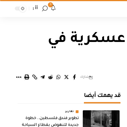
9
أأ
عسكرية في
شارك
قد يهمك أيضا
تقارير
تطوير فندق فلسطين.. خطوة
جديدة للنهوض بقطاع السياحة