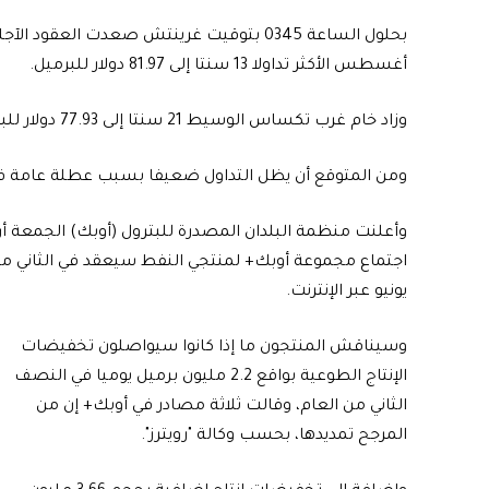
أغسطس الأكثر تداولا 13 سنتا إلى 81.97 دولار للبرميل.
وزاد خام غرب تكساس الوسيط 21 سنتا إلى 77.93 دولار للبرميل.
ومن المتوقع أن يظل التداول ضعيفا بسبب عطلة عامة في ال
وأعلنت منظمة البلدان المصدرة للبترول (أوبك) الجمعة أ
اجتماع مجموعة أوبك+ لمنتجي النفط سيعقد في الثاني م
يونيو عبر الإنترنت.
وسيناقش المنتجون ما إذا كانوا سيواصلون تخفيضات
الإنتاج الطوعية بواقع 2.2 مليون برميل يوميا في النصف
الثاني من العام، وقالت ثلاثة مصادر في أوبك+ إن من
المرجح تمديدها، بحسب وكالة "رويترز".