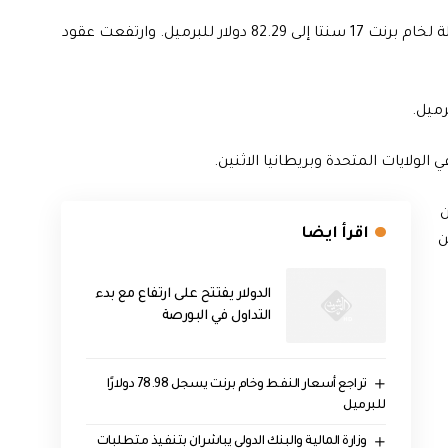
بحلول الساعة 0345 بتوقيت غرينتش صعدت العقود الآجلة لخام برنت 17 سنتا إلى 82.29 دولار للبرميل. وارتفعت عقود
ولايات المتحدة وبريطانيا الاثنين.
ن
اقرأ ايضا
ن
الدولار يفتتح على ارتفاع مع بدء
التداول في البورصة
تراجع أسعار النفط وخام برنت يسجل 78.98 دولارًا
للبرميل
وزارة المالية والبنك الدولي يباشران بتنفيذ متطلبات