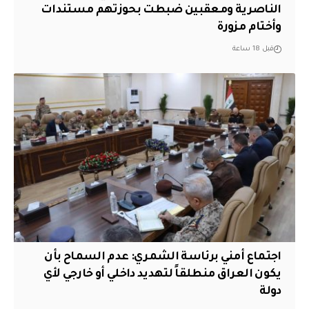
الناصرية ومعقبين ضبطت بحوزتهم مستندات
وأختام مزورة
قبل 18 ساعة
اجتماع أمني برئاسة الشمري: عدم السماح بأن
يكون العراق منطلقاً لتهديد داخلي أو خارجي لأي
دولة