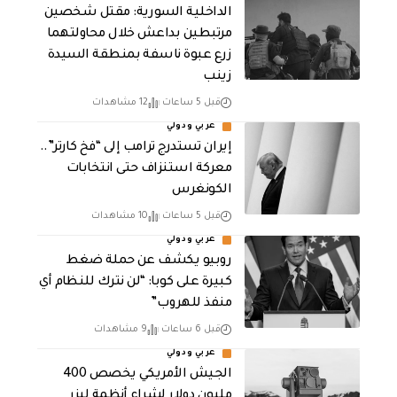
الداخلية السورية: مقتل شخصين
مرتبطين بداعش خلال محاولتهما
زرع عبوة ناسفة بمنطقة السيدة
زينب
قبل 5 ساعات
12 مشاهدات
عربي ودولي
إيران تستدرج ترامب إلى “فخ كارتر”..
معركة استنزاف حتى انتخابات
الكونغرس
قبل 5 ساعات
10 مشاهدات
عربي ودولي
روبيو يكشف عن حملة ضغط
كبيرة على كوبا: “لن نترك للنظام أي
منفذ للهروب”
قبل 6 ساعات
9 مشاهدات
عربي ودولي
الجيش الأمريكي يخصص 400
مليون دولار لشراء أنظمة ليزر