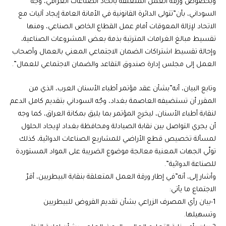
وبخصوص ورقة العمل المتعلقة باتحاد الصناعات العراقي، وجه
السوداني، بأن”تتولى الدائرة القانونية في الأمانة العامة إيجاد آليات مع
الاتحاد لإزالة المعوقات أمام عمل القطاع الخاص الصناعي، ومنها
تقسيط مبالغ الغرامات المترتبة بذمة بعض المشروعات الصناعية،
وإحالة تقسيط اشتراكات الضمان الاجتماعي المعني بالعمال وأصحاب
العمل إلى مجلس إدارة صندوق التقاعد والضمان الاجتماعي للعمال”.
وتابع البيان، أنه”بشأن عقد مؤتمر أطباء الأسنان العرب، الذي من
المقرر أن تستضيفه العاصمة بغداد، وجّه السوداني بتقديم كامل الدعم
لنقابة أطباء الأسنان، ليخرج المؤتمر بما يليق بمكانة العراق، كما وجه
أن يجري التواصل بين نقابة الصيادلة ومحافظة بغداد لإيجاد الحلول
لمسألة تخصيص قطع الأراضي للمشاريع الصناعات الدوائية، كذلك
تولّي الجهات المعنية معالجة موضوع الضريبة على المواد المستوردة
للصناعة الدوائية”.
وأشار إلى، أنه”في إطار ورقة العمل المتعلقة بنقابة البيطريين، أقرّ
الاجتماع ما يأتي:
1-بيان رأي المصرف الزراعي بشأن تقديم القروض للبيطريين
وتسهيلها.