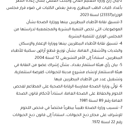
2-بيان رأي وزارة التعليم العالي والبحث العلمي بشأن إعادة النظر
بأعداد كليات الطب البيطري ودمج بعض الكليات في ضوء قرار مجلس
الوزراء(23337) لسنة 2023.
3-تنسيق نقابة الأطباء البيطريين بينها ووزارة الصحة بشأن
الموضوعات التي تخص التنمية البشرية والمجتمعية لدراستها من
المجلس الوزاري للتنمية البشرية.
4- تنسيق نقابة الأطباء البيطريين بينها ووزارة الإعمار والإسكان
والبلديات والأشغال العامة، بشأن توزيع قطع أراضٍ سكنية للأطباء
البيطريين، استناداً إلى الأمر التشريعي 12 لسنة 2004.
5- بيان رأي هيئة استثمار بغداد، بشأن إشراك عضو من النقابة في
هيئة الاستثمار لإنشاء مشروع مدينة للحيوانات كفرصة استثمارية،
وتشغيل عدد من الأطباء البيطريين فيها.
6- تولّي وزارة الصحة ممارسة الرقابة الصحية على المطاعم لفحص
اللحوم والحفاظ على الصحة العامة، استناداً لأحكام قانون الصحة
العامة رقم 89 لسنة 1981.
7- تنسيب وزارة الصحة طبيباً بيطرياً مختصاً في فحص اللحوم
للإشراف على مجازر ذبح الحيوانات، استناداً إلى قانون ذبح الحيوانات
رقم 22 لسنة 1972.