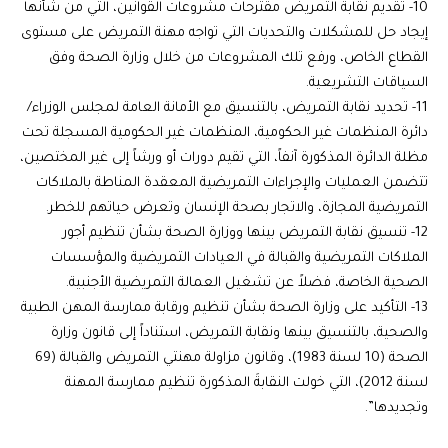
10- تقديم نقابة التمريض مقترحات مشروعات القوانين، التي من شأنها
إيجاد حل للمشكلات والتحديات التي تواجه مهنة التمريض على مستوى
القطاع الخاص، ورفع تلك المشروعات من خلال وزارة الصحة وفق
السياقات التشريعية.
11- تحديد نقابة التمريض، بالتنسيق مع الأمانة العامة لمجلس الوزراء/
دائرة المنظمات غير الحكومية، المنظمات غير الحكومية المسجلة تحت
مظلة الدائرة المذكورة آنفاً، التي تقيم دورات أو ورشاً إلى غير المختصين،
تتضمن العمليات والإجراءات التمريضية المعقدة المناطة بالملاكات
التمريضية المجازة، والاتجار بصحة الإنسان وتعرض حياتهم للخطر.
12- تنسيق نقابة التمريض بينها ووزارة الصحة بشأن تنظيم أجور
الملاكات التمريضية والقبالة في العيادات التمريضية والمؤسسات
الصحية الخاصة، فضلاً عن تشغيل العمالة التمريضية الأجنبية.
13- التأكيد على وزارة الصحة بشأن تنظيم ورقابة ممارسة المهن الطبية
والصحية، بالتنسيق بينها ونقابة التمريض، استناداً إلى قانون وزارة
الصحة (10 لسنة 1983)، وقانون مزاولة مهنتي التمريض والقبالة (69
لسنة 2012)، التي خولت النقابةَ المذكورة تنظيم ممارسة المهنة
وتجديدها”.