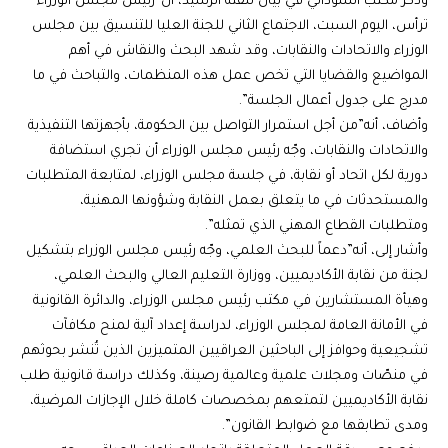
وذكر مكتب السوداني في بيان تلقته الرشيد، أن”رئيس مجلس الوزراء
ترأس، اليوم السبت، الاجتماع الثاني للجنة العليا للتنسيق بين مجلس
الوزراء والاتحادات والنقابات، وقد شهد البحث والنقاش في أهم
المواضيع والقضايا التي تخص عمل هذه المنظمات، والتباحث في ما
مدرج على جدول أعمال الجلسة”.
وأضاف، أنه”من أجل استمرار التواصل بين الحكومة، بأجهزتها التنفيذية
والاتحادات والنقابات، وجّه رئيس مجلس الوزراء أن تجري استضافة
دورية لكل اتحاد أو نقابة، في جلسة مجلس الوزراء، لمتابعة المتطلبات
والمستحدثات في ما يتعلق بعمل النقابة وشؤونها المهنية،
ومتطلبات القطاع المهني الذي تمثله”.
وأشار إلى، أنه”دعماً للبحث العلمي، وجّه رئيس مجلس الوزراء بتشكيل
لجنة من نقابة الأكاديميين، ووزارة التعليم العالي والبحث العلمي،
وهيأة المستشارين في مكتب رئيس مجلس الوزراء، والدائرة القانونية
في الأمانة العامة لمجلس الوزراء، لدراسة إعداد آلية لمنح مكافآت
تشجيعية وحوافز إلى الباحثين العراقيين المتميزين الذين تُنشر بحوثهم
في منصّات ومجلات علمية وعالمية رصينة، وكذلك دراسة قانونية طلب
نقابة الأكاديميين لتمتعهم بمخصصات كاملة خلال الإجازات المرضية،
ومدى تطابقها مع ضوابط القانون”.