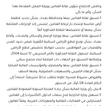
وناقش الاجتماع شؤون نقابة الفنانين وورقة العمل المقدمة بهذا
الشأن، وأقر ما يأتي:
1-تنسيق نقابة الفنانين بينها ومحافظة بغداد، بشأن تحديد قطعة
أرض مناسبة لإنشاء دار لرعاية الفنانين، ليتسنى إخذ الإجراءات الملائمة
بشأن بيعها أو تخصيصها للنقابة المذكورة آنفاً.
2-تنسيق نقابة الفنانين، بينها ووزارة الإعمار والإسكان والبلديات، وأمانة
بغداد، بشأن توزيع قطع الأراضي السكنية المُفرزة ضمن حدود المدن
والقصبات بين المواطنين، بحسب ضوابط تخصيص قطع الأراضي
السكنية، لشمول النقابة المذكورة بالأمر التشريعي 12 لسنة 2004،
وبإمكانها التنسيق مع الجهات ذات العلاقة لبناء مجمع سكني.
3-تنسيق نقابة الفنانين بينها والمصارف والمؤسسات المالية المجازة
بشأن الإعفاء الضريبي والتسهيلات المصرفية، ومنها السلف
والقروض بشروط ميسرة؛ لكونه يتطلب تدخلاً تشريعياً، استناداً إلى
أحكام المادة 28/ أولاً، من الدستور.
4-بيان رأي وزارة المالية بشأن زيادة المنحة السنوية الممنوحة للفنانين.
5-تسهيل وزارة الخارجية منح سمات الدخول (التأشيرات) إلى الفنانين
المشاركين في الفعاليات الثقافية والمهرجانات العربية، وفقاً للقانون.