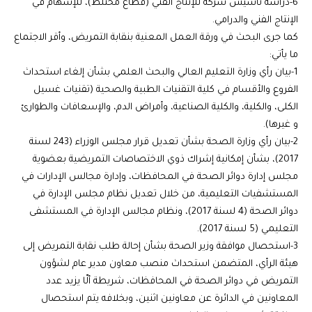
6-دراسة تأسيس شركة للإنتاج الفني (قطاع مختلط)، للإسهام في
الإنتاج الفني والدرامي.
كما جرى البحث في ورقة العمل المعنية بنقابة التمريض، وأقر الاجتماع
ما يأتي:
1-بيان رأي وزارة التعليم العالي والبحث العلمي بشأن إلغاء استحداث
الفروع والأقسام في كلية التقنيات الطبية والصحية (تقنيات غسيل
الكلى، والكلية، والكلية الصناعية، وأمراض الدم، والإسعافات والطوارئ
و غيرها).
2-بيان رأي وزارة الصحة بشأن تعديل قرار مجلس الوزراء (243 لسنة
2017)، بشأن إمكانية إشراك ذوي الاختصاصات التمريضية بعضوية
مجلس إدارة دوائر الصحة في المحافظات، وإدارة مجالس الإدارات في
المستشفيات التعليمية، من خلال تعديل نظام مجلس الإدارة في
دوائر الصحة (4 لسنة 2017)، ونظام مجالس الإدارة في المستشفى
التعليمي (5 لسنة 2017).
3-استحصال موافقة وزير الصحة بشأن إحالة طلب نقابة التمريض إلى
هيئة الرأي، المتضمن استحداث منصب معاون مدير عام لشؤون
التمريض في دوائر الصحة في المحافظات، شريطة ألّا يزيد عدد
المعاونين في الدائرة عن معاونين اثنين، وبخلافه يتم استحصال