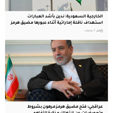
‏الخارجية السعودية: ندين بأشد العبارات
استهداف ناقلة إماراتية أثناء عبورها مضيق هرمز
قبل 7 ساعات
عراقجي: فتح مضيق هرمز مرهون بشروط