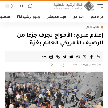
أأ
اخر الاخبار
البرامج
البث المباشر
راديو الرشيد FM
التطبي
عربي ودولي
إعلام عبري: الأمواج تجرف جزءا من
الرصيف الأمريكي العائم بغزة
قبل سنتين
12 مشاهدات