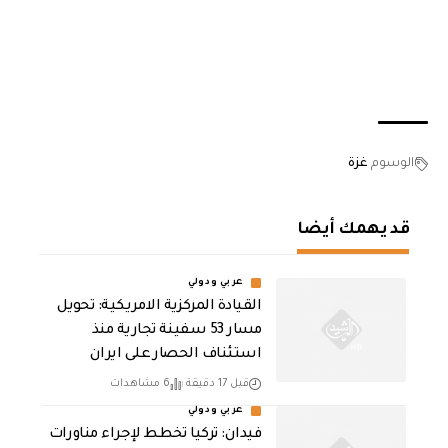
الوسوم
غزة
قد يهمك أيضا
عربي ودولي
القيادة المركزية الامريكية: تحويل
مسار 53 سفينة تجارية منذ
استئناف الحصار على ايران
قبل 17 دقيقة
6 مشاهدات
عربي ودولي
فيدان: تركيا تخطط لإجراء مناورات