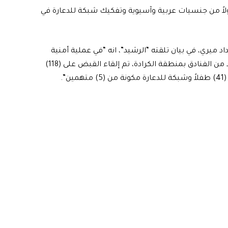
 الداخلية، اليوم الجمعة، القبض على 118 متسولاً من جنسيات عربية وآسيوية وتفكيك شبكة للدعارة في
اد ميري، في بيان تلقته “الرشيد”، انه “في عملية أمنية
دقيقة نفذتها مفاصل قيادة شرطة بغداد الرصافة في عدد من الفنادق بمنطقة الكرادة، تم إلقاء القبض على (118)
”.