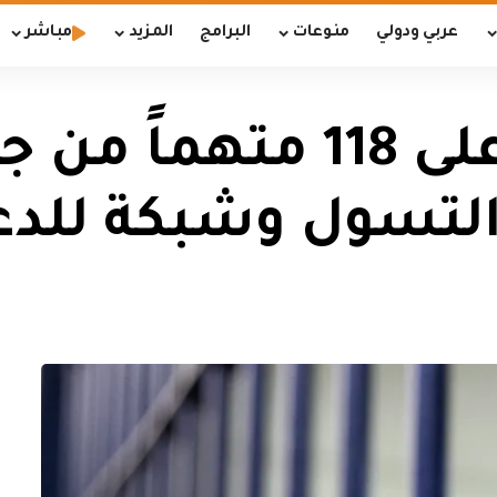
عربي ودولي
منوعات
البرامج
المزيد
مباشر
الداخلية: القبض على 118
تسول وشبكة للدعار