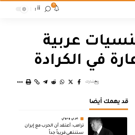
9
أأ
 متهماً من جنسيات عربية
ة في الكرادة
شارك
قد يهمك أيضا
عربي ودولي
‏ترامب: أعتقد أن الحرب مع إيران
ستنتهي قريباً جداً