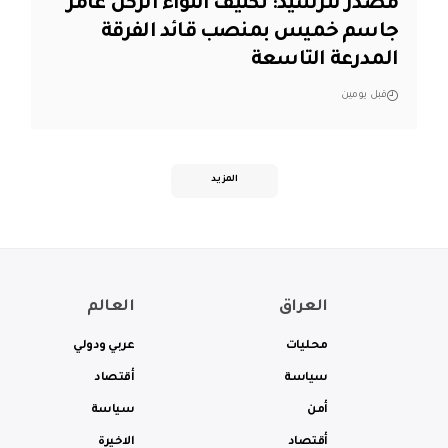
مصدر للرشيد: تكليف اللواء الركن عامر
جاسم خميس بمنصب قائد الفرقة
المدرعة التاسعة
قبل يومين
المزيد
العراق
العالم
محليات
عربي ودولي
سياسة
أقتصاد
أمن
سياسة
أقتصاد
الاخيرة