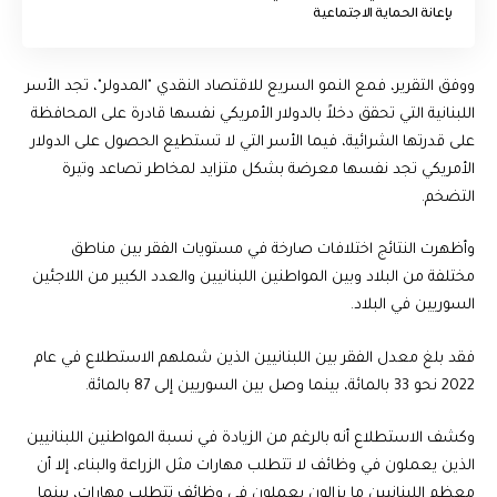
بإعانة الحماية الاجتماعية
ووفق التقرير، فمع النمو السريع للاقتصاد النقدي "المدولر"، تجد الأسر
اللبنانية التي تحقق دخلاً بالدولار الأمريكي نفسها قادرة على المحافظة
على قدرتها الشرائية، فيما الأسر التي لا تستطيع الحصول على الدولار
الأمريكي تجد نفسها معرضة بشكل متزايد لمخاطر تصاعد وتيرة
التضخم.
وأظهرت النتائج اختلافات صارخة في مستويات الفقر بين مناطق
مختلفة من البلاد وبين المواطنين اللبنانيين والعدد الكبير من اللاجئين
السوريين في البلاد.
فقد بلغ معدل الفقر بين اللبنانيين الذين شملهم الاستطلاع في عام
2022 نحو 33 بالمائة، بينما وصل بين السوريين إلى 87 بالمائة.
وكشف الاستطلاع أنه بالرغم من الزيادة في نسبة المواطنين اللبنانيين
الذين يعملون في وظائف لا تتطلب مهارات مثل الزراعة والبناء، إلا أن
معظم اللبنانيين ما يزالون يعملون في وظائف تتطلب مهارات، بينما