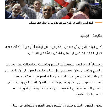
البنك الدولي: الفقر في لبنان تضاعف ثلاث مرات خلال عشر سنوات
متابعة – الرشيد
أعلن البنك الدولي أن معدل الفقر في لبنان ارتفع أكثر من ثلاثة أضعافه
خلال العقد الماضي ليشمل 44 في المئة من السكان.
واستناداً إلى دراسة استقصائية للأسر وشملت محافظات عكار وبيروت
والبقاع وشمال لبنان ومعظم جبل لبنان، خلص التقرير إلى أن واحدا من
كل ثلاثة لبنانيين في هذه المناطق طاله الفقر في عام 2022، مما
يسلط الضوء على ضرورة تعزيز شبكات الأمان الاجتماعي وخلق فرص
العمل للمساعدة في التخفيف من حدة الفقر ومعالجة أوجه عدم
المساواة المتنامية.
يتناول التقرير، الصادر بعنوان "تقييم وضع الفقر والإنصاف في لبنان