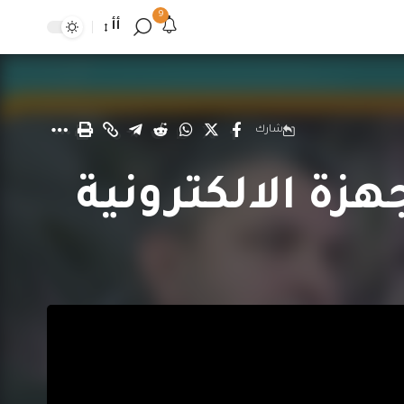
9
أأ
شارك
هزة الالكترونية