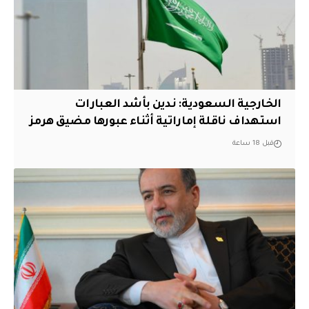
‏الخارجية السعودية: ندين بأشد العبارات
استهداف ناقلة إماراتية أثناء عبورها مضيق هرمز
قبل 18 ساعة