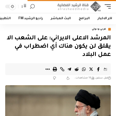
أأ
اخر الاخبار
البرامج
البث المباشر
راديو الرشيد FM
التطبي
عربي ودولي
المرشد الاعلى الايراني: على الشعب الا
يقلق لن يكون هناك أي اضطراب في
عمل البلاد
قبل سنتين
19 مشاهدات