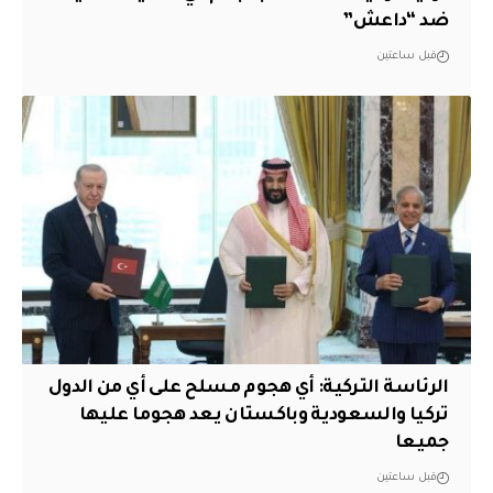
ضد “داعش”
قبل ساعتين
الرئاسة التركية: أي هجوم مسلح على أي من الدول
تركيا والسعودية وباكستان يعد هجوما عليها
جميعا
قبل ساعتين