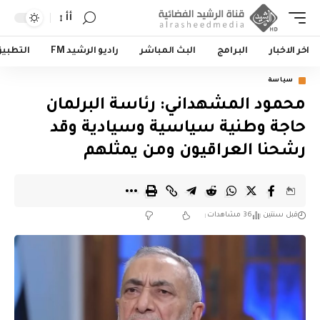
أأ
اخر الاخبار
البرامج
البث المباشر
راديو الرشيد FM
التطبي
سياسة
محمود المشهداني: رئاسة البرلمان
حاجة وطنية سياسية وسيادية وقد
رشحنا العراقيون ومن يمثلهم
قبل سنتين
36 مشاهدات