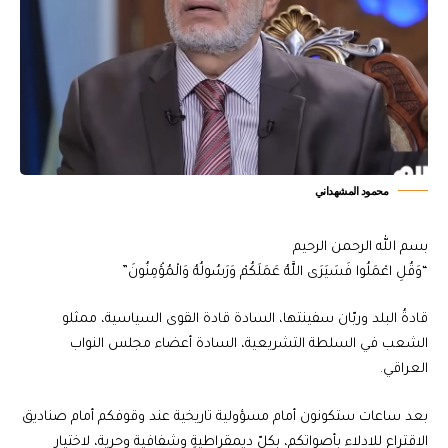
محمود المشهداني
بسم الله الرحمن الرحيم
“وَقُلِ اعْمَلُوا فَسَيَرَى اللَّهُ عَمَلَكُمْ وَرَسُولُهُ وَالْمُؤْمِنُونَ”
قادةُ البلد وربّان سفينتها، السادة قادة القوى السياسية، ممثلو
الشعب في السلطة التشريعية، السادة أعضاء مجلس النواب
العراقي.
بعد ساعات ستكونون أمام مسؤولية تاريخية عند وقوفكم أمام صناديق
الاقتراع للادلاء بأصواتكم، بكلّ ديمقراطيةٍ وشفافية وحرية، لاختيار