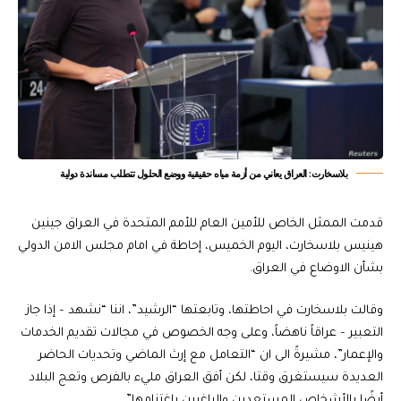
‏بلاسخارت: العراق يعاني من أزمة مياه حقيقية ووضع الحلول تتطلب مساندة دولية
قدمت الممثل الخاص للأمين العام للأمم المتحدة في العراق جينين
هينيس بلاسخارت، اليوم الخميس، إحاطة في امام مجلس الامن الدولي
بشأن الاوضاع في العراق.
وقالت بلاسخارت في احاطتها، وتابعتها “الرشيد”، اننا “نشهد – إذا جاز
التعبير – عراقاً ناهضاً، وعلى وجه الخصوص في مجالات تقديم الخدمات
والإعمار”، مشيرةً الى ان “التعامل مع إرث الماضي وتحديات الحاضر
العديدة سيستغرق وقتا، لكن أفق العراق مليء بالفرص وتعج البلاد
أيضًا بالأشخاص المستعدين والراغبين باغتنامها”.