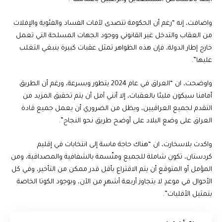
واضافت، إنه “رغم أن الحكومة تتصدى لآفات الفساد والفئوية والإفلات
من العقاب والتدخل غير القانوني ووجود الجهات المسلحة التي تعمل
خارج إطار الدولة، فإن هذه الظواهر تمثل عقبات كبيرة ينبغي التغلب
عليها”.
واوضحت، ان “العراق في عام 2024 يتطور وبسرعة، ورغم أن الطريق
أمامنا سيكون مليئا بالعقبات، إلا أنني آمل أن يتم تحقيق المزيد من
التقدم لجميع العراقيين، ويظل من الضروري أن يعمل جميع قادة
العراق على وضع البلاد على أوضح طريق نحو النجاح”.
واكدت بلاسخارت، ان “هناك حاجة ماسة إلى انتخابات في إقليم
كردستان، تكون شاملة للجميع ومتّسمة بالشفافية والمصداقية، ومن
المؤمل أو المتوقع أن يتم الاقتراع بأقل قدر ممكن من التأخير، وفي كل
الأحوال في موعدٍ لا يتجاوز أربعة أشهرٍ من الآن، وبوجود الكوتا الخاصة
بتمثيل الأقليات”.