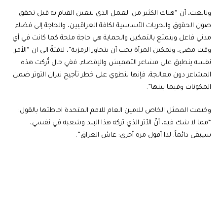
وتابعت، أن “هناك الكثير من العمل الذي يتعين القيام به قبل تحقق
صون الحقوق والحريات الأساسية لكافة العراقيين، والحاجة إلى فضاء
مدني فاعل ويتمتع بالتمكين والحماية هي حاجة ملحة كما كانت في أي
وقت مضى، وتمكين المرأة يجب أن يتجاوز الرمزية”، لافتةً الى ان “الأمر
نفسه ينطبق على مشاعر التهميش والإقصاء. ففي حال تُركت هذه
المشاعر دون معالجة، فإنها تنطوي على خطر تأجيج نيران التوتر ضمن
المكونات وفيما بينها”.
وختمت الممثل الخاص للامين العام للامم المتحدة احاطتها بالقول:
“مما لا شك فيه، أنّ الأثر الذي تركه هذا البلد وشعبه في نفسي،
سيبقى دائماً. لذا أقول مرة أخرى: عاش العراق”.