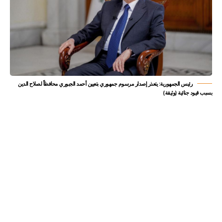
رئيس الجمهورية: يتعذر إصدار مرسوم جمهوري بتعيين أحمد الجبوري محافظاً لصلاح الدين
بسبب قيود جنائية (وثيقة)