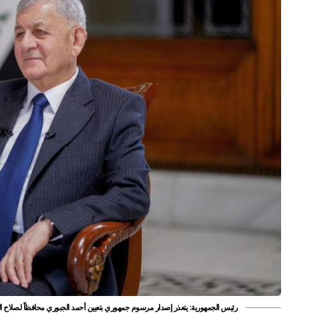
رئيس الجمهورية: يتعذر إصدار مرسوم جمهوري بتعيين أحمد الجبوري محافظاً لصلاح الد