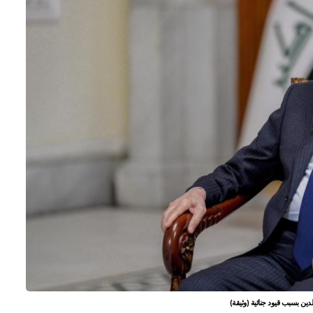
ين بسبب قيود جنائية (وثيقة)