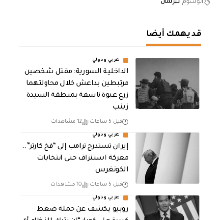
الوسوم
البرلمان
قد يهمك أيضا
عربي ودولي
الداخلية السورية: مقتل شخصين
مرتبطين بداعش خلال محاولتهما
زرع عبوة ناسفة بمنطقة السيدة
زينب
قبل 5 ساعات
12 مشاهدات
عربي ودولي
إيران تستدرج ترامب إلى “فخ كارتر”..
معركة استنزاف حتى انتخابات
الكونغرس
قبل 5 ساعات
10 مشاهدات
عربي ودولي
روبيو يكشف عن حملة ضغط