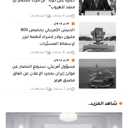
كبيرة على كوبا: “لن نترك للنظام أي
منفذ للهروب”
قبل 6 ساعات
9 مشاهدات
عربي ودولي
الجيش الأمريكي يخصص 400
مليون دولار لشراء أنظمة ليزر
لإسقاط المسيّرات
قبل 6 ساعات
11 مشاهدات
عربي ودولي
مسؤول أمريكي: سنرفع الحصار عن
موانئ إيران بمجرد الإعلان عن اتفاق
مضيق هرمز
قبل 7 ساعات
12 مشاهدات
شاهد المزيد..