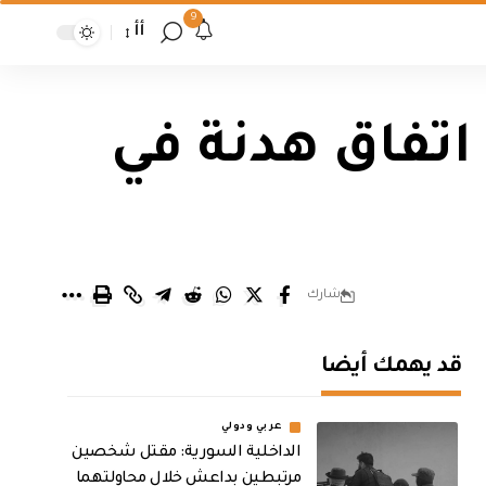
9
أأ
اتفاق هدنة في
شارك
قد يهمك أيضا
عربي ودولي
الداخلية السورية: مقتل شخصين
مرتبطين بداعش خلال محاولتهما