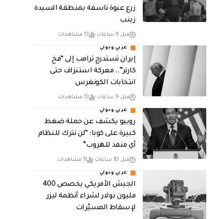
زرع عبوة ناسفة بمنطقة السيدة
زينب
قبل 9 ساعات
13 مشاهدات
عربي ودولي
إيران تستدرج ترامب إلى “فخ
كارتر”.. معركة استنزاف حتى
انتخابات الكونغرس
قبل 9 ساعات
13 مشاهدات
عربي ودولي
روبيو يكشف عن حملة ضغط
كبيرة على كوبا: “لن نترك للنظام
أي منفذ للهروب”
قبل 10 ساعات
11 مشاهدات
عربي ودولي
الجيش الأمريكي يخصص 400
مليون دولار لشراء أنظمة ليزر
لإسقاط المسيّرات