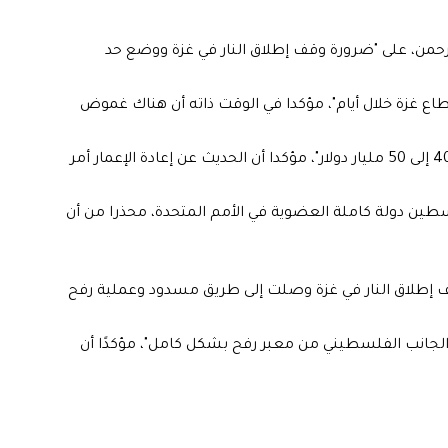
لرحمن، على "ضرورة وقف إطلاق النار في غزة ووضع حد
طاع غزة خلال أيام"، مؤكدا في الوقت ذاته أن هناك غموض
وأضاف وزير الخارجية القطري، أن "إعادة إعمار غزة تتطلب 40 إلى 50 مليار دولار"، مؤكدا أن الحديث عن إعادة الإعمار أمر
سطين دولة كاملة العضوية في الأمم المتحدة، محذرا من أن
ف إطلاق النار في غزة وصلت إلى طريق مسدود وعملية رفح
 الجانب الفلسطيني من معبر رفح بشكل كامل"، مؤكدًا أن