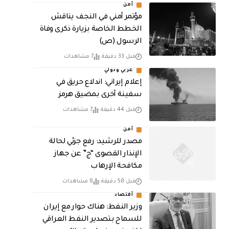
أمن
مؤتمر أمني في النجف يناقش
الخطط الخاصة بزيارة ذكرى وفاة
الرسول (ص)
قبل 33 دقيقة
7 مشاهدات
عربي ودولي
إعلام إيراني: اندلاع حريق في
سفينة أخرى بمضيق هرمز
قبل 44 دقيقة
7 مشاهدات
أمن
مصدر للرشيد: رفع جزئي لحالة
الإنذار القصوى “ج” عن جهاز
مكافحة الإرهاب
قبل 58 دقيقة
8 مشاهدات
أقتصاد
وزير النفط: هناك حوار مع إيران
للسماح بتصدير النفط العراقي