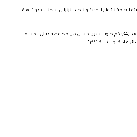
لهيئة العامة للأنواء الجوية والرصد الزلزالي سجلت حدوث هزة
وأوضح البيان أن "الهزة الأرضية بلغت قوتها (4) درجات وتبعد (34) كم جنوب شرق مندلي من محافظة ديالى"، مبينة
ئر مادية او بشرية تذكر".