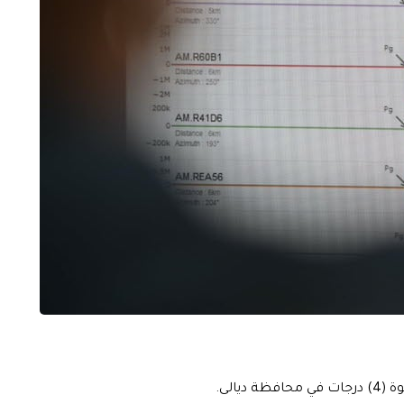
يالى.