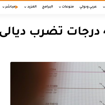
عربي ودولي
منوعات
البرامج
المزيد
مباشر