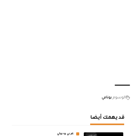
الوسوم
يونامي
قد يهمك أيضا
عربي ودولي