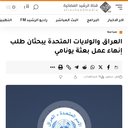
أأ
اخر الاخبار
البرامج
البث المباشر
راديو الرشيد FM
التطبي
سياسة
العراق والولايات المتحدة يبحثان طلب
إنهاء عمل بعثة يونامي
قبل سنتين
10 مشاهدات