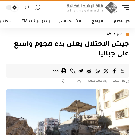
أأ
اخر الاخبار
البرامج
البث المباشر
راديو الرشيد FM
التطبي
عربي ودولي
جيش الاحتلال يعلن بدء هجوم واسع
على جباليا
قبل سنتين
32 مشاهدات