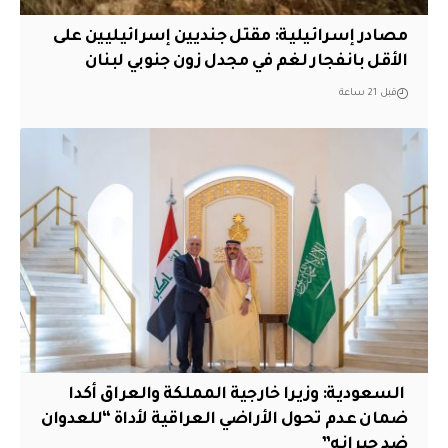
مصادر إسرائيلية: مقتل جنديين إسرائيليين على
الأقل بانفجار لغم في مجدل زون جنوبي لبنان
قبل 21 ساعة
‏ السعودية: وزيرا خارجية المملكة والعراق أكدا
ضمان عدم تحول الأراضي العراقية لأداة “للعدوان
ضد جيرانه”