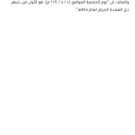
وأضاف، أن “يوم الجمعة الموافق (١٠ / ٥ / ٢٠٢٤ م)، هو الأول من شهر
ذي القعدة الحرام لعام ١٤٤٥هـ”.