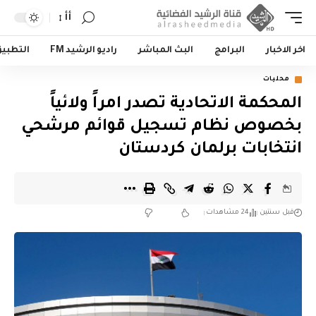
أأ
اخر الاخبار
البرامج
البث المباشر
راديو الرشيد FM
التطبي
محليات
المحكمة الاتحادية تصدر امراً ولائياً
بخصوص نظام تسجيل قوائم مرشحي
انتخابات برلمان كردستان
قبل سنتين
24 مشاهدات