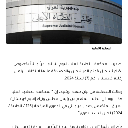
المحكمة الاتحادية
أصدرت المحكمة الاتحادية العليا، اليوم الثلاثاء، أمراً ولائياً بخصوص
نظام تسجيل قوائم المرشحين والمصادقة عليها لانتخابات برلمان
إقليم كردستان رقم (7) لسنة 2024.
وقالت المحكمة في بيان تلقته الرشيد، إن “المحكمة الاتحادية العليا
هذا اليوم في الطلب المقدم من رئيس مجلس وزراء إقليم كردستان/
العراق المتضمن إصدار أمر ولائي في الدعوى المرقمة (126 / اتحادية /
2024) لحين البت بالدعوى”.
وأضافت أنها “قررت إيقاف تنفيذ البند (ثانياً) من المادة (2) من نظام