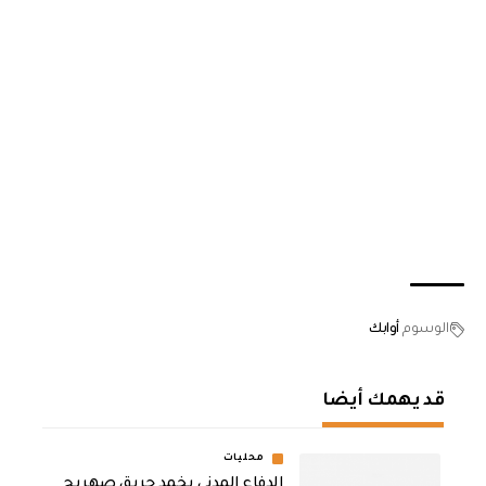
الوسوم
أوابك
قد يهمك أيضا
محليات
الدفاع المدني يخمد حريق صهريج