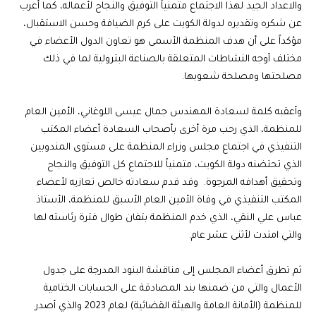
والاعداد الجيد لهذا الاجتماع متمنياً التوفيق والنجاح لأعماله، كما أعرب
عن شكره وتقديره لدولة الكويت على كرم الضيافة وحسن الاستقبال،
مؤكداً على أن هدف المنظمة الأسمى هو تعاون الدول الأعضاء في
مختلف أوجه النشاطات المتعلقة بالصناعة البترولية لما في ذلك
مصلحتها ومصلحة شعوبها.
وأعقبه كلمة لسعادة المهندس جمال عيسى اللوغاني، الأمين العام
للمنظمة، الذي رحب مرة أخرى بأصحاب السعادة أعضاء المكتب
التنفيذي في اجتماع مجلس وزراء المنظمة على مستوى المندوبين
الذي تحتضنه دولة الكويت، متمنياً للاجتماع كل التوفيق والنجاح
وتحقيق أهدافه المرجوة. وقد قدم سعادته خالص تعازيه لأعضاء
المكتب التنفيذي في وفاة الأمين العام الأسبق للمنظمة، الأستاذ
عباس علي النقي، الذي خدم المنظمة بتفان طوال فترة رئاسته لها
والتي امتدت لأثنى عشر عام.
ثم تطرق أعضاء المجلس إلى مناقشة البنود المدرجة على جدول
الأعمال والتي من ضمنها بند المصادقة على الحسابات الختامية
للمنظمة (الأمانة العامة والهيئة القضائية) لعام 2023 والذي أصدر