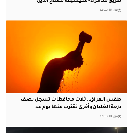
طريق سامراء- مكيشيفة بصلاح الدين
قبل 16 ساعة
طقس العراق.. ثلاث محافظات تسجل نصف
درجة الغليان وأخرى تقترب منها يوم غد
قبل 18 ساعة