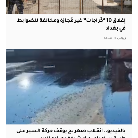
إغلاق 10 “كَراجات” غير مُجازة ومخالفة للضوابط
في بغداد
قبل 15 ساعة
بالفيديو.. انقلاب صهريج يوقف حركة السير على