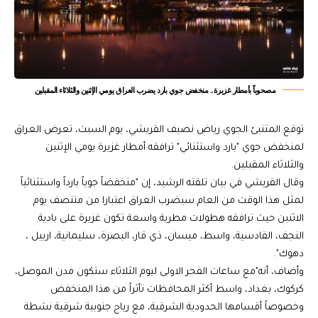
مصحوباً بأمطار غزيرة.. منخفض جوي بارد يضرب العراق يومي الإثنين والثلاثاء المقبلين
توقع المتنبئ الجوي رياض نصيف القريشي، يوم السبت، تعرض العراق
لمنخفض جوي "بارد واستثنائي" ترافقه أمطار غزيرة يومي الإثنين
والثلاثاء المقبلين.
وقال القريشي في بيان تلقته الرشيد، إن "منخفضاً جوياً بارداً واستثنائياً
لمثل هذا الوقت من العام سيضرب العراق اعتبارا من منتصف يوم
الاثنين حيث ترافقه هطولات مطرية واسعة تكون غزيرة على بادية
النجف، القادسية، واسط، ميسان، ذي قار، البصرة، سليمانية، اربيل ،
دهوك".
وأضاف، أنه"مع ساعات الفجر الاولى ليوم الثلاثاء ستكون مدن الموصل،
كركوك، بغداد، واسط أكثر المحافظات تأثراً من هذا المنخفض
وخصوصاً أقسامها الحدودية الشرقية، مع رياح جنوبية شرقية نشطة