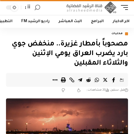
أأ
اخر الاخبار
البرامج
البث المباشر
راديو الرشيد FM
التطبي
محليات
مصحوباً بأمطار غزيرة.. منخفض جوي
بارد يضرب العراق يومي الإثنين
والثلاثاء المقبلين
قبل سنتين
20 مشاهدات