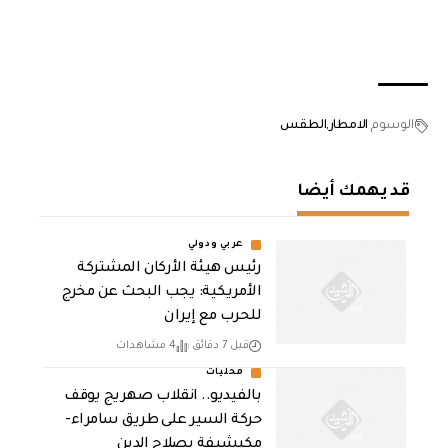
الوسوم
الامطار
الطقس
قد يهمك أيضا
عربي ودولي
رئيس هيئة الأركان المشتركة
الأمريكية: يجب البحث عن مخرج
للحرب مع إيران
قبل 7 دقائق
4 مشاهدات
محليات
بالفيديو.. انقلاب صهريج يوقف
حركة السير على طريق سامراء-
مكيشيفة بصلاح الدين