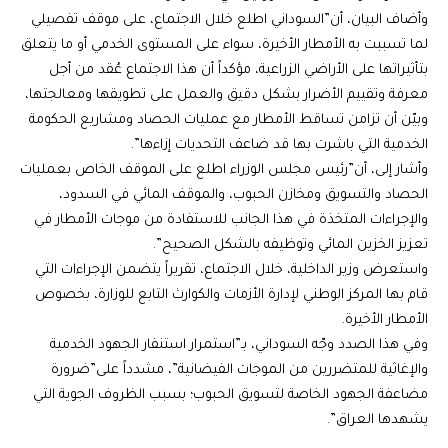
وأضاف البيان، أن”السوداني اطلع خلال الاجتماع، على موقف تفصيلي
لما تسببت به الأمطار الأخيرة، سواء على المستوى الخدمي أو ما يتعلق
بتأثيراتها على الأراضي الزراعية، مؤكداً أن هذا الاجتماع عُقد من أجل
معرفة وتقييم الأضرار بشكل دقيق والعمل على تطويقها ومعالجتها،
وبيّن أن تزامن تساقط الأمطار مع عمليات الحصاد ومشاريع الحكومة
الخدمية التي باشرت بها قد ضاعف التحديات إزاءها”.
وأشار إلى، أن”رئيس مجلس الوزراء اطلع على الموقف الخاص بعمليات
الحصاد والتسويق ومخازن الحبوب، والموقف المائي في السدود،
والإجراءات المتخذة في هذا الجانب للاستفادة من موجات الأمطار في
تعزيز الخزين المائي وتوظيفه بالشكل الصحيح”.
واستعرض وزير الداخلية، خلال الاجتماع، تقريراً يتضمن الإجراءات التي
قام بها المركز الوطني لإدارة الأزمات والكوارث التابع للوزارة، بخصوص
الأمطار الأخيرة.
وفي هذا الصدد وجّه السوداني، بـ”استمرار استنفار الجهود الخدمية
والإغاثية للمتضررين من الموجات الفيضانية”، مشدداً على”ضرورة
مضاعفة الجهود الخاصة لتسويق الحبوب؛ بسبب الظروف الجوية التي
يشهدها العراق”.