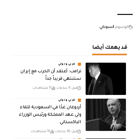
الوسوم
السوداني
قد يهمك أيضا
عربي ودولي
‏ترامب: أعتقد أن الحرب مع إيران
ستنتهي قريباً جداً
قبل 9 ساعات
11 مشاهدات
عربي ودولي
أردوغان غدًا في السعودية للقاء
ولي عهد المملكة ورئيس الوزراء
الباكستاني
قبل 10 ساعات
15 مشاهدات