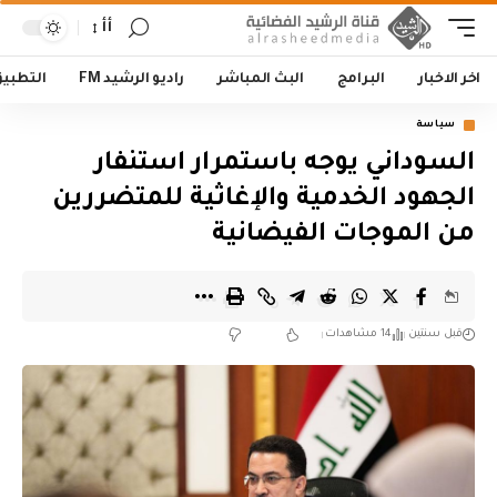
أأ
اخر الاخبار
البرامج
البث المباشر
راديو الرشيد FM
التطبي
سياسة
السوداني يوجه باستمرار استنفار
الجهود الخدمية والإغاثية للمتضررين
من الموجات الفيضانية
قبل سنتين
14 مشاهدات