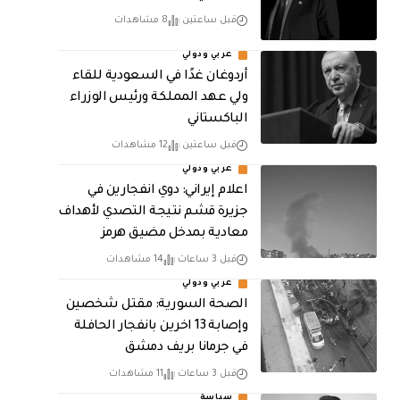
قبل ساعتين
8 مشاهدات
عربي ودولي
أردوغان غدًا في السعودية للقاء
ولي عهد المملكة ورئيس الوزراء
الباكستاني
قبل ساعتين
12 مشاهدات
عربي ودولي
اعلام إيراني: دوي انفجارين في
جزيرة قشم نتيجة التصدي لأهداف
معادية بمدخل مضيق هرمز
قبل 3 ساعات
14 مشاهدات
عربي ودولي
الصحة السورية: مقتل شخصين
وإصابة 13 اخرين بانفجار الحافلة
في جرمانا بريف دمشق
قبل 3 ساعات
11 مشاهدات
سياسة