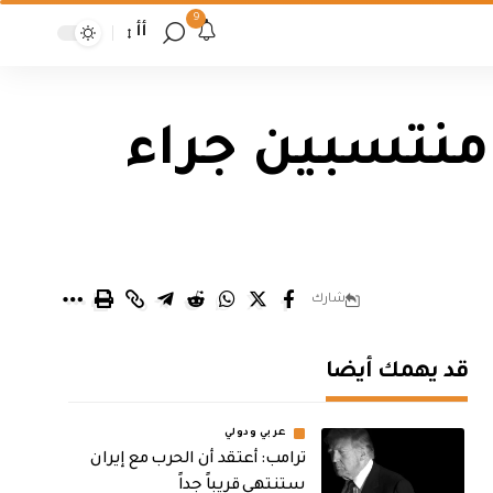
9
أأ
ابة مدير مكافحة مخدرات بابل و 5 منتسبين جراء
شارك
قد يهمك أيضا
عربي ودولي
‏ترامب: أعتقد أن الحرب مع إيران
ستنتهي قريباً جداً