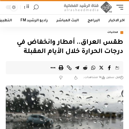
أأ
اخر الاخبار
البرامج
البث المباشر
راديو الرشيد FM
التطبي
محليات
طقس العراق.. أمطار وانخفاض في
درجات الحرارة خلال الأيام المقبلة
قبل سنتين
14 مشاهدات