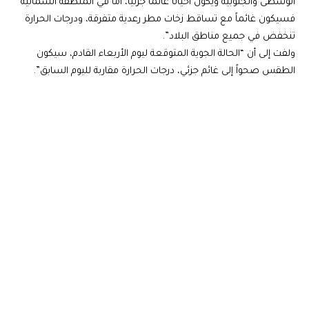
الوسطى والجنوبية ويكون أحياناً غائماً جزئياً، أما في المنطقة الشمالية
فسيكون غائماً مع تساقط زخات مطر رعدية متفرقة، ودرجات الحرارة
تنخفض في جميع مناطق البلاد”.
ولفت إلى أن “الحالة الجوية المتوقعة ليوم الأربعاء القادم، سيكون
الطقس صحواً إلى غائم جزئي، درجات الحرارة مقاربة لليوم السابق”.