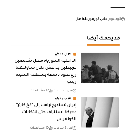
الوسوم
حقل كورمور
دانة غاز
قد يهمك أيضا
عربي ودولي
الداخلية السورية: مقتل شخصين
مرتبطين بداعش خلال محاولتهما
زرع عبوة ناسفة بمنطقة السيدة
زينب
قبل 5 ساعات
12 مشاهدات
عربي ودولي
إيران تستدرج ترامب إلى “فخ كارتر”..
معركة استنزاف حتى انتخابات
الكونغرس
قبل 5 ساعات
10 مشاهدات