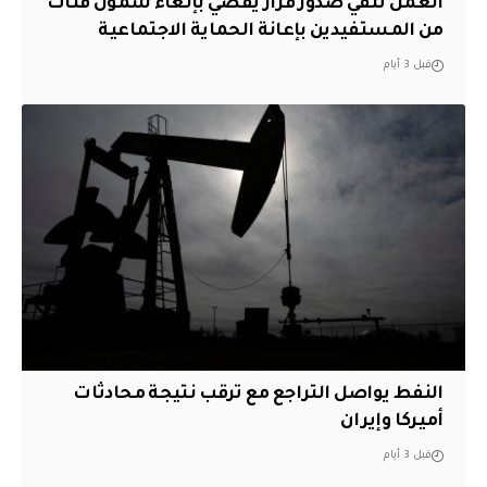
العمل تنفي صدور قرار يقضي بإلغاء شمول فئات
من المستفيدين بإعانة الحماية الاجتماعية
قبل 3 أيام
النفط يواصل التراجع مع ترقب نتيجة محادثات
أميركا وإيران
قبل 3 أيام