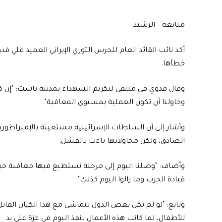
متابعة – الرشيد
أكد نائب القائد العام للحرس الثوري الإيراني العميد علي 
خطأها.
وقال فدوي في ملتقى لتكريم الشهداء بمدينة باشت: "إن كر
وحاولنا أن تكون العملية بمستوى المعاقبة".
وأشار إلى أن السلطات الإسرائيلية مستعينة بالإمبراطوري
الصادق، ولكن محاولاتها باءت بالفشل.
وأضاف: "وصلنا اليوم إلى مرحلة نستطيع فيها معاقبة خبثاء
قيادة الحرب وما زالوا اليوم كذلك".
وتابع: "لو لم تكن بعض الدول تتماشى مع هذا الكيان القاتل
للأطفال، لما كانت هذه الأعمال تنفذ اليوم في غزة على يد