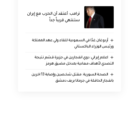
‏ترامب: أعتقد أن الحرب مع إيران
ستنتهي قريباً جداً
أردوغان غدًا في السعودية للقاء ولي عهد المملكة
ورئيس الوزراء الباكستاني
اعلام إيراني: دوي انفجارين في جزيرة قشم نتيجة
التصدي لأهداف معادية بمدخل مضيق هرمز
الصحة السورية: مقتل شخصين وإصابة 13 اخرين
بانفجار الحافلة في جرمانا بريف دمشق