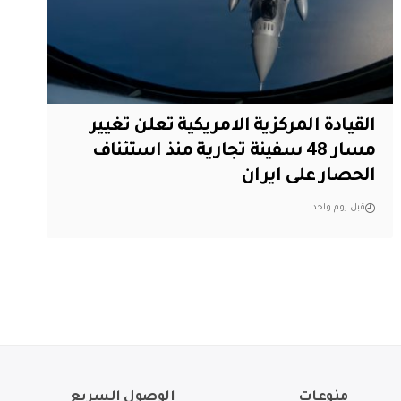
القيادة المركزية الامريكية تعلن تغيير
مسار 48 سفينة تجارية منذ استئناف
الحصار على ايران
قبل يوم واحد
منوعات
الوصول السريع