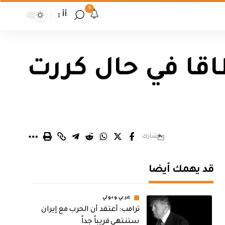
9
أأ
قا في حال كررت
شارك
قد يهمك أيضا
عربي ودولي
‏ترامب: أعتقد أن الحرب مع إيران
ستنتهي قريباً جداً