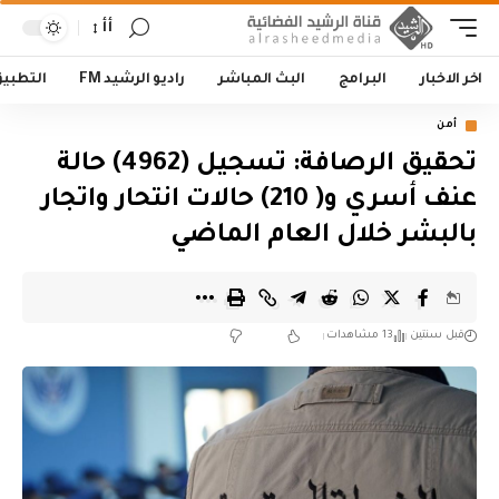
أأ
اخر الاخبار
البرامج
البث المباشر
راديو الرشيد FM
التطبي
أمن
تحقيق الرصافة: تسجيل (4962) حالة
عنف أسري و( 210) حالات انتحار واتجار
بالبشر خلال العام الماضي
قبل سنتين
13 مشاهدات