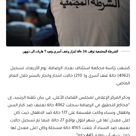
الشرطة المجتمعية توقف 36 حالة ابتزاز وعنف أسري وتعيد 7 هاربات الى ذويهن
كشفت رئاسة محكمة استئناف بغداد الرصافة، يوم الأربعاء، تسجيل
(4962) حالة عنف أسري و( 210) حالات انتحار واتجار بالبشر خلال العام
الماضي.
وذكر المركز الإعلامي لمجلس القضاء الأعلى، في بيان تلقته الرشيد، إن
“محاكم التحقيق في الرصافة سجلت 4962 حالة تعنيف ضد كبار السن
واطفال ونساء وكانت مقسمة على 177 حالة ضد الاطفال حيث كان
اعلى معدل لها في شهر ايلول بواقع 27 حالة، فيما تم تسجيل حالات
تعنيف ضد النساء أذ بلغت 4165 حالة مسجلة وكان اعلى معدل لها
خلال شهر أب بواقع 445 حالة”.