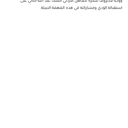
ووجه قديروف شكره للعاهل الأردني الملك عبد الله الثاني على
استقباله الودي ومشاركته في هذه المهمة النبيلة.