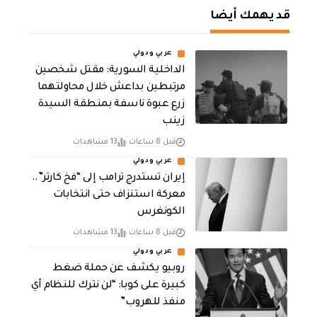
قد يهمك أيضا
عربي ودولي
الداخلية السورية: مقتل شخصين
مرتبطين بداعش خلال محاولتهما
زرع عبوة ناسفة بمنطقة السيدة
زينب
قبل 8 ساعات
13 مشاهدات
عربي ودولي
إيران تستدرج ترامب إلى “فخ كارتر”..
معركة استنزاف حتى انتخابات
الكونغرس
قبل 8 ساعات
13 مشاهدات
عربي ودولي
روبيو يكشف عن حملة ضغط
كبيرة على كوبا: “لن نترك للنظام أي
منفذ للهروب”