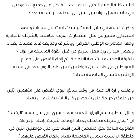
اعلنت خلية الإعلام الأمني، اليوم الاحد، القبض على جميع المتورطين
في حادث مقتل مواطنين اثنين في منطقة الراشدية ببغداد.
‏وذكرت الخلية، في بيان تلقته “الرشيد”، انه “خلال ساعات وبجهد
استخباري متميز من قبل استخبارات الفرقة الخامسة بالشرطة الاتحادية
وجهاز المخابرات الوطني العراقي وبإشراف ومتابعة قائد عمليات بغداد
وبعمل ميداني ورد فعل سريع من قبل القوة الماسكة في لواء ١٩
بالفرقة الخامسة بالشرطة الاتحادية، تم إلقاء القبض على جميع
المتورطين في حادث قتل مواطنين اثنين ظهر اليوم الأحد في منطقة
الراشدية شمالي العاصمة بغداد”.
واعلنت وزارة الداخلية، في وقت سابق اليوم، القبض على متهمين اثنين
من منفذي جريمة قتل شخصين في الراشدية شمالي بغداد.
وقال الناطق باسم الوزارة العميد مقداد ميري، في بيان تلقته “الرشيد”،
ان “مفارز شرطة محافظة بغداد الرصافة شرعت بإتخاذ الإجراءات
القانونية اللازمة بحق متهمين اثنين اقدما على قتل مواطنين اثنين في
منطقة الراشدية شمالي العاصمة بغداد والقاء القبض عليهما”.