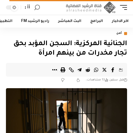
أأ
اخر الاخبار
البرامج
البث المباشر
راديو الرشيد FM
التطبي
أمن
‏الجنائية المركزية: السجن المؤبد بحق
تجار مخدرات من بينهم امرأة
قبل سنتين
13 مشاهدات