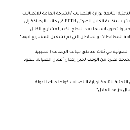
لتحتية التابعة لوزارة الاتصالات /الشركة العامة للاتصالات
والمعلوماتية الخاصة بمشروع تجهيز المواطنين بخدمة الانترنت بتقنية الكابل الضوئي FTTH في جانب الرصافة إلى
ير والتطور، لاسيما بعد النجاح الكبير لمشاريع الكابل
افة المحافظات والمناطق التي تم تشغيل المشاريع فيها”.
الضوئية في ثلاث مناطق بجانب الرصافة (الحبيبية –
 الخدمة لفترة من الوقت لحين إكمال أعمال الصيانة، لتعود
 التحتية التابعة لوزارة الاتصالات كونها ملك للدولة،
ال جزاءه العادل”.