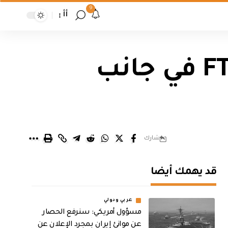
9
أأ
الاتصالات: تعرض الكابل الضوئي FTTH في جانب
شارك
قد يهمك أيضا
عربي ودولي
مسؤول أمريكي: سنرفع الحصار
عن موانئ إيران بمجرد الإعلان عن