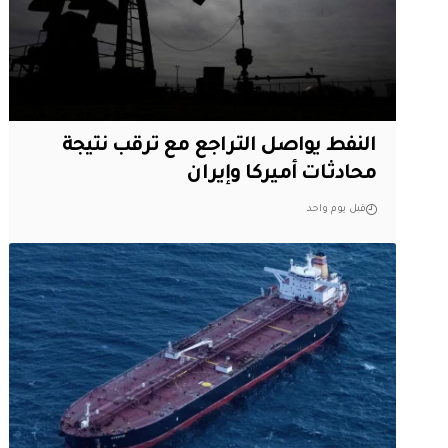
النفط يواصل التراجع مع ترقب نتيجة
محادثات أميركا وإيران
قبل يوم واحد