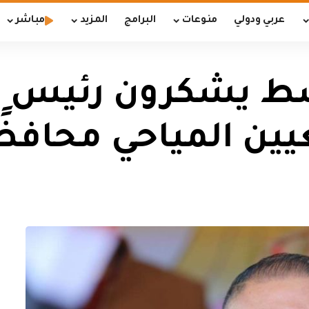
عربي ودولي
منوعات
البرامج
المزيد
مباشر
سط يشكرون رئيس ا
ين المياحي محافظً