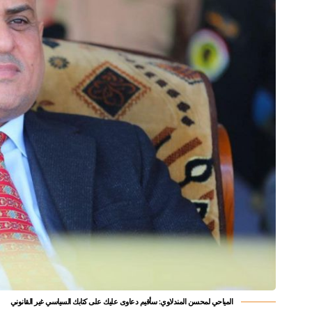
المياحي لمحسن المندلاوي: سأقيم دعاوى عليك على كتابك السياسي غير القانوني