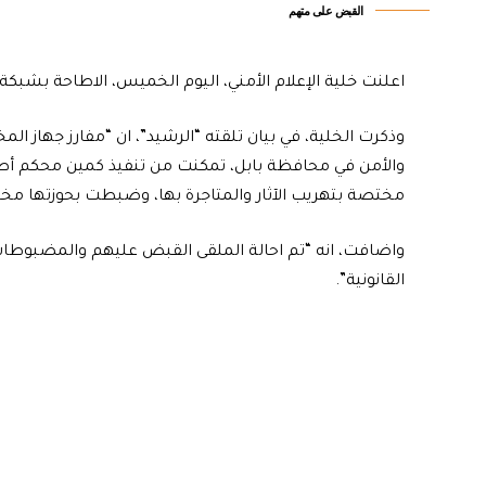
القبض على متهم
اعلنت خلية الإعلام الأمني، اليوم الخميس، الاطاحة بشبكة
وذكرت الخلية، في بيان تلقته “الرشيد”، ان “مفارز جهاز ال
والأمن في محافظة بابل، تمكنت من تنفيذ كمين محكم أط
مختصة بتهريب الآثار والمتاجرة بها، وضبطت بحوزتها مخطوطة نادرة و (٢٥) قطعة أث
واضافت، انه “تم احالة الملقى القبض عليهم والمضبوطات 
القانونية”.