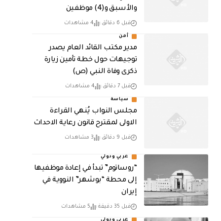
والأسبق و(4) موظفين
قبل 6 دقائق
4 مشاهدات
أمن
مدير مكتب القائد العام يصدر
توجيهات حول خطة تأمين زيارة
ذكرى وفاة النبي (ص)
قبل 7 دقائق
4 مشاهدات
سياسة
مجلس النواب يُنهي القراءة
الاولى لمقترح قانون رعاية الاحداث
قبل 9 دقائق
3 مشاهدات
عربي ودولي
“روساتوم” تبدأ في إعادة موظفيها
إلى محطة “بوشهر” النووية في
إيران
قبل 35 دقيقة
5 مشاهدات
عربي ودولي