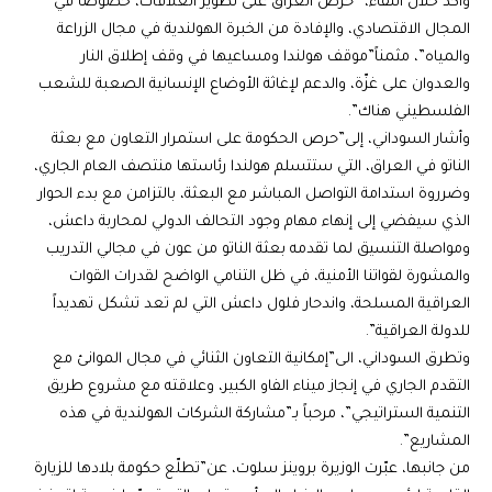
وأكد خلال اللقاء، “حرص العراق على تطوير العلاقات، خصوصاً في
المجال الاقتصادي، والإفادة من الخبرة الهولندية في مجال الزراعة
والمياه”، مثمناً”موقف هولندا ومساعيها في وقف إطلاق النار
والعدوان على غزّة، والدعم لإغاثة الأوضاع الإنسانية الصعبة للشعب
الفلسطيني هناك”.
وأشار السوداني، إلى”حرص الحكومة على استمرار التعاون مع بعثة
الناتو في العراق، التي ستتسلم هولندا رئاستها منتصف العام الجاري،
وضرروة استدامة التواصل المباشر مع البعثة، بالتزامن مع بدء الحوار
الذي سيفضي إلى إنهاء مهام وجود التحالف الدولي لمحاربة داعش،
ومواصلة التنسيق لما تقدمه بعثة الناتو من عون في مجالي التدريب
والمشورة لقواتنا الأمنية، في ظل التنامي الواضح لقدرات القوات
العراقية المسلحة، واندحار فلول داعش التي لم تعد تشكل تهديداً
للدولة العراقية”.
وتطرق السوداني، الى”إمكانية التعاون الثنائي في مجال الموانئ مع
التقدم الجاري في إنجاز ميناء الفاو الكبير، وعلاقته مع مشروع طريق
التنمية الستراتيجي”، مرحباً بـ”مشاركة الشركات الهولندية في هذه
المشاريع”.
من جانبها، عبّرت الوزيرة بروينز سلوت، عن”تطلّع حكومة بلادها للزيارة