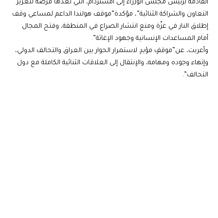
القادمة لرئيس مجلس الوزراء إلى أمستردام، التي تعدّها فرصة لتعزيز
التعاون والشراكة الثنائية”، مؤكدة”موقف هولندا الداعم لمساعي وقف
إطلاق النار في غزّة ومنع انتشار الصراع في المنطقة، وفتح المجال
أمام المساعدات الإنسانية وجهود الإغاثة”.
وأعربت، عن”موقفٍ مؤيدٍ لاستمرار الحوار بين العراق والتحالف الدولي،
وإنهاء وجوده ومهامه، والإنتقال إلى العلاقات الثنائية الكاملة مع دول
التحالف”.