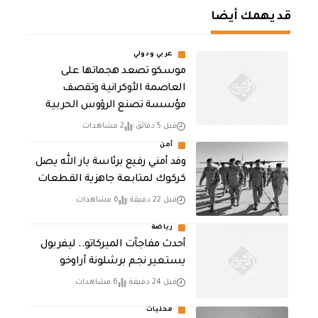
قد يهمك أيضا
عربي ودولي
موسكو تصعد هجماتها على
العاصمة الأوكرانية وتقصف
مؤسسة تصنع الرؤوس الحربية
قبل 5 دقائق
2 مشاهدات
أمن
وفد أمني رفيع برئاسة يار الله يصل
كركوك لمتابعة جاهزية القطعات
قبل 22 دقيقة
6 مشاهدات
رياضة
أحدث مفاجآت الميركاتو.. ليفربول
يستعير نجم برشلونة أراوخو
قبل 24 دقيقة
6 مشاهدات
محليات