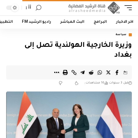
أأ
اخر الاخبار
البرامج
البث المباشر
راديو الرشيد FM
التطبي
سياسة
وزيرة الخارجية الهولندية تصل إلى
بغداد
قبل 3 سنوات
16 مشاهدات