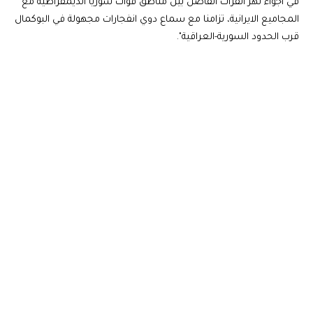
في أجواء نهر الفرات الفاصل بين مناطق قوات سوريا الديمقراطية مع
المجاميع الايرانية، تزامنا مع سماع دوي انفجارات مجهولة في البوكمال
قرب الحدود السورية-العراقية".