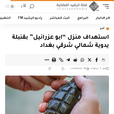
أأ
اخر الاخبار
البرامج
البث المباشر
راديو الرشيد FM
التطبي
أمن
استهداف منزل “ابو عزرائيل” بقنبلة
يدوية شمالي شرقي بغداد
قبل 3 سنوات
34 مشاهدات