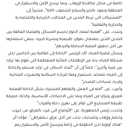
خاصة في مجال مكافحة الإرهاب، وبما يرسخ الأمن والاستقرار في
المنطقة ويعود بالخير والسلام للشعوب كافة”، مشيراً إلى
“المشتركات التي تربط البلدين في المجالات التاريخية والاقتصادية
والتجارية والثقافية”.
وشدد، على “أهمية اعتماد الحوار لحسم المسائل والقضايا العالقة بين
البلدين اللذين يتمتعان بموارد طبيعية وبشرية كبيرة، ينبغي استثمارها
من أجل تحقيق التنمية الشاملة والازدهار”.
وبشأن قضية المياه، أكد الرئيس “الحاجة إلى اتفاقية بين الجانبين لحل
مشكلة المياه بدلا من الإطلاقات المائية المتقطعة التي تقوم بها تركيا
بين فترة وأخرى”، لافتاً إلى أن “أعداد السكان في تزايد مستمر والحاجة
إلى المياه تتصاعد باستمرار وفقا للزيادة السكانية والتغيرات المناخية
وازدياد مساحات التصحر”.
وأعرب، عن “أمله في العمل والتفاهم المشترك بشأن الحاجة الفعلية
للعراق وتركيا من المياه وبما يلبي الاحتياجات الأساسية، وكذلك معرفة
طبيعة المشاريع التي تقام على نهري دجلة والفرات”.
وتحدث رئيس الجمهورية، عن “الأوضاع التي مرت بالعراق من حروب
وحصار وإرهاب وتضحيات بذلت من أجل عراق ديمقراطي”، مؤكدا أن
“هناك أولوية لدى الحكومة في إدامة وترسيخ الأمن والاستقرار رغم