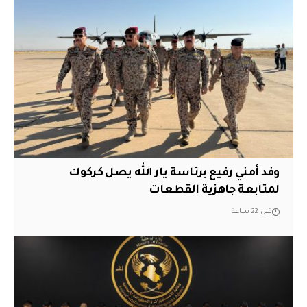
وفد أمني رفيع برئاسة يار الله يصل كركوك
لمتابعة جاهزية القطعات
قبل 22 ساعة