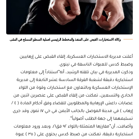
وكالة الاستخبارات: القبض على المنفذ والمخطط الرئيسي لعملية السطو المسلح في المثنى
أعلنت مديرية الاستخبارات العسكرية، إلقاء القبض على إرهابيين
وضبط كدس للعبوات الناسفة في نينوى.
وذكرت المديرية في بيان تلقته الرشيد، أنه”استناداً إلى معلومات
استخبارية دقيقة لشعبة الفرقة السادسة عشر التابعة إلى مديرية
الإستخبارات العسكرية وبالتعاون مع استخبارات وقوة من اللواء
الحادي والتسعين، تمكنت من إلقاء القبض على عنصرين اثنين من
عصابات داعش الإرهابية والمطلوبين للقضاء وفق أحكام المادة ( ٤ /
إرهاب ) في مدينة الموصل بالجانب الأيمن في حي ١٧ تموز، وقد جرى
تسليمهما إلى جهة الطلب أصولياً”.
وأضافت، أن”مفارزها المتمثلة باللواء ٩٢ فق١٦، وبعد ورود معلومات
استخبارية دقيقة، تمكنت من ضبط كدس يحتوي على ( ٣٥ ) عبوة