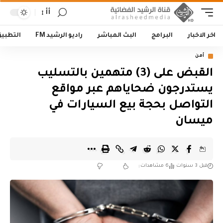
أأ
اخر الاخبار
البرامج
البث المباشر
راديو الرشيد FM
التطبي
أمن
القبض على (3) متهمين بالتسليب
يستدرجون ضحاياهم عبر مواقع
التواصل بحجة بيع السيارات في
ميسان
قبل 3 سنوات
6 مشاهدات