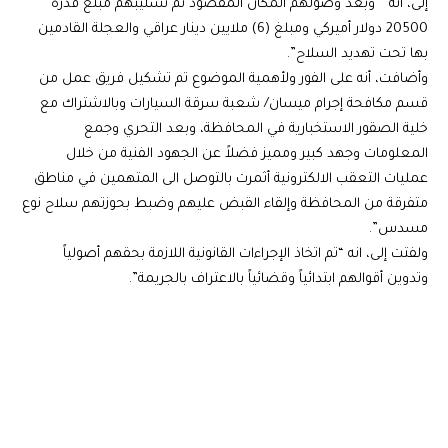
إلى، انه ” وبعد وصولهم المكان المقصود تم تسليبهم مبلغ قدره
20500 دولار أميركي ومبلغ (6) ملايين دينار عراقي والعجلة القادمين
بها تحت تهديد السلاح”.
وأضافت، أنه على الفور ولأهمية الموضوع تم تشكيل فريق عمل من
قسم مكافحة إجرام ميسان/ شعبة سرقة السيارات وبالاشتراك مع
خلية الصقور الاستخبارية في المحافظة، وبعد التحري وجمع
المعلومات وجهد كبير ومميز فضلاً عن الجهود الفنية من خلال
عمليات التعقب الالكترونية أثمرت بالتوصل الى المتهمين في مناطق
متفرقة من المحافظة وإلقاء القبض عليهم وضبط بحوزتهم سلاح نوع
مسدس”.
ولفتت إلى، انه “تم اتخاذ الإجراءات القانونية اللازمة بحقهم أصولياً
وتدوين أقوالهم ابتدائياً وقضائياً بالاعتراف بالجريمة”.