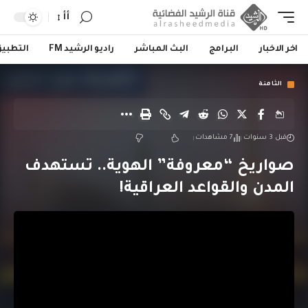
أأ
اخر الاخبار
البرامج
البث المباشر
راديو الرشيد FM
التطبي
الثامنة
قبل 3 سنوات
7 مشاهدات
صواريخ “معروفة” الهوية.. تستهدف
المدن والقواعد العراقية!